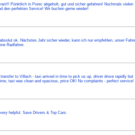
iran!!! Pünktlich in Porec abgeholt, gut und sicher gefahren! Nochmals vielen
d den perfekten Service! Wir buchen gerne wieder!
s absolut ok. Nächstes Jahr sicher wieder, kann ich nur empfehlen, unser Fahr
dene Radfahrer.
ansfer to Villach - taxi arrived in time to pick us up, driver drove rapidly but
n time, taxi was clean and spacious, price OK! No complaints - perfect service!
& very helpful. Save Drivers & Top Cars.