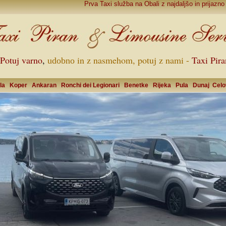
Prva Taxi služba na Obali z najdaljšo in prijazno tradicij
Potuj varno
,
in z nasmeh
o
m,
potuj z nami -
Taxi Pira
udobno
la
Koper
Ankaran
Ronchi dei Legionari
Benetke
Rijeka
Pula
Dunaj
Celo