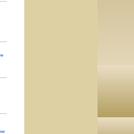
he
war