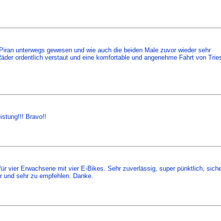
xi-Piran unterwegs gewesen und wie auch die beiden Male zuvor wieder sehr
Räder ordentlich verstaut und eine komfortable und angenehme Fahrt von Trie
istung!!! Bravo!!
ür vier Erwachsene mit vier E-Bikes. Sehr zuverlässig, super pünktlich, sich
er und sehr zu empfehlen. Danke.