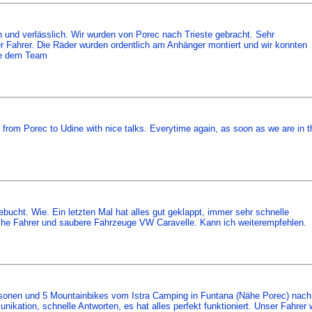
 und verlässlich. Wir wurden von Porec nach Trieste gebracht. Sehr
r Fahrer. Die Räder wurden ordentlich am Anhänger montiert und wir konnten
ke dem Team
 from Porec to Udine with nice talks. Everytime again, as soon as we are in t
bucht. Wie. Ein letzten Mal hat alles gut geklappt, immer sehr schnelle
che Fahrer und saubere Fahrzeuge VW Caravelle. Kann ich weiterempfehlen.
rsonen und 5 Mountainbikes vom Istra Camping in Funtana (Nähe Porec) nach
nikation, schnelle Antworten, es hat alles perfekt funktioniert. Unser Fahrer 