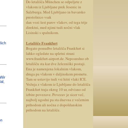
Do letališča München se odpeljete z
vlakom iz Ljubljane prek Jesenic in
Salzburga. Med Ljubljano in bavarsko
prestolnico vsak
dan vozi šest parov vlakov, od tega trije
direktni, med njimi tudi nočni vlak
Lisinski s spalnikom.
Letališče Frankfurt
lich
Bogato ponudbo letališča Frankfurt si
lahko ogledate na spletni strani
www.frankfurt-airport.de. Neposredno ob
letališču sta kar dve železniški postaji.
Ena je namenjena lokalnim vlakom,
druga pa vlakom v daljinskem prometu.
 Wir
Tam se ustavijo tudi vsi hitri vlaki ICE.
al,
Vožnja z vlakom iz Ljubljane do letališča
Frankfurt traja okrog 10 ur, odvisno od
izbire povezave. Povezav je sicer več,
najbolj ugodni pa sta dnevna z večernim
prihodom ali nočna z dopoldanskim
prihodom na letališče.
en