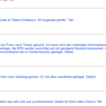
 Grado til Toblach-Dobbiaco. Alt fungerede perfekt. Tak!
 von Porec nach Trieste gebucht. Ich kann mich den vorherigen Kommentare
geklappt, die MTB wurden umsichtig und mit genügend Abstand transportiert, 
Kommunikation hat im Vorfeld bestens geklappt. Danke.
riest nach Salzburg genutzt. Es hat alles wunderbar geklappt. Danke!
Fahrer war sehr nett und zuvorkommend. Danke für Ihren tollen Service. Mit