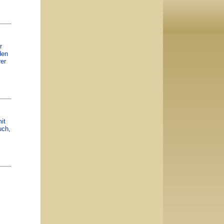
r
den
rer
it
uch,