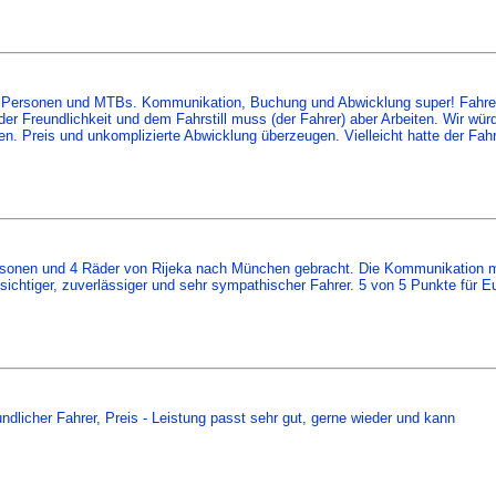
r 5 Personen und MTBs. Kommunikation, Buchung und Abwicklung super! Fahre
der Freundlichkeit und dem Fahrstill muss (der Fahrer) aber Arbeiten. Wir wür
hen. Preis und unkomplizierte Abwicklung überzeugen. Vielleicht hatte der Fah
ersonen und 4 Räder von Rijeka nach München gebracht. Die Kommunikation m
sichtiger, zuverlässiger und sehr sympathischer Fahrer. 5 von 5 Punkte für E
ndlicher Fahrer, Preis - Leistung passt sehr gut, gerne wieder und kann