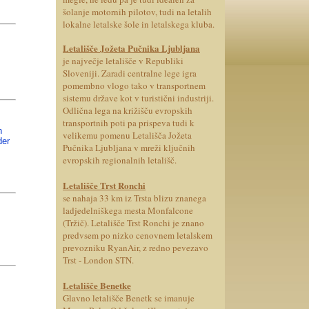
šolanje motornih pilotov, tudi na letalih
lokalne letalske šole in letalskega kluba.
Letališče Jožeta Pučnika Ljubljana
je največje letališče v Republiki
Sloveniji. Zaradi centralne lege igra
pomembno vlogo tako v transportnem
sistemu države kot v turistični industriji.
Odlična lega na križišču evropskih
transportnih poti pa prispeva tudi k
n
velikemu pomenu Letališča Jožeta
der
Pučnika Ljubljana v mreži ključnih
evropskih regionalnih letališč.
Letališče Trst Ronchi
se nahaja 33 km iz Trsta blizu znanega
ladjedelniškega mesta Monfalcone
(Tržič)
.
Letališče Trst Ronchi je znano
predvsem po nizko cenovnem letalskem
prevozniku RyanAir, z redno pevezavo
Trst - London STN.
Letališče Benetke
Glavno letališče Benetk se imanuje