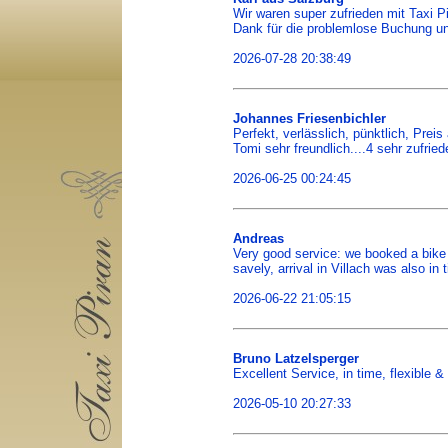
Wir waren super zufrieden mit Taxi P
Dank für die problemlose Buchung un
2026-07-28 20:38:49
Johannes Friesenbichler
Perfekt, verlässlich, pünktlich, Prei
Tomi sehr freundlich....4 sehr zufrie
2026-06-25 00:24:45
Andreas
Very good service: we booked a bike tr
savely, arrival in Villach was also i
2026-06-22 21:05:15
Bruno Latzelsperger
Excellent Service, in time, flexible 
2026-05-10 20:27:33