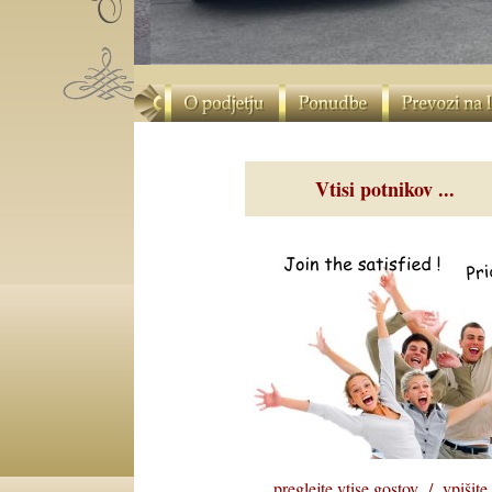
Vtisi potnikov ...
preglejte vtise gostov
/
vpišite