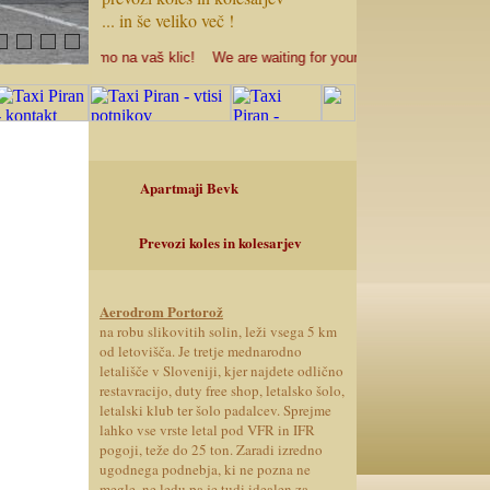
.
.. in še veliko več !
Čakamo na vaš klic! We are waiting for your call! Stiamo aspettando
Apartmaji Bevk
Prevozi koles in kolesarjev
Aerodrom Portorož
na robu slikovitih solin, leži vsega 5 km
od letovišča. Je tretje mednarodno
letališče v Sloveniji, kjer najdete odlično
restavracijo, duty free shop, letalsko šolo,
letalski klub ter šolo padalcev. Sprejme
lahko vse vrste letal pod VFR in IFR
pogoji, teže do 25 ton. Zaradi izredno
ugodnega podnebja, ki ne pozna ne
megle, ne ledu pa je tudi idealen za