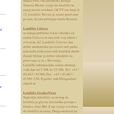
Marco Polo. Od železniške postaje
Venezia Mestre vozijo do letališča in
nazaj mestni avtobusi (ACTV) na liniji št.
15. Letališče Treviso je znano predvsem
po tem, da tam pristajajo letala Ryanair.
Letališče Celovec
st
se nahaja približno 8 km vzhodno od
centra Celovca in ima tudi svoj izhod z
avtoceste A2.
Letališče Ce
l
ovec ima
dobre mednarodne povezave tudi preko
nekaterih nizkocenovnih letalskih družb.
Zaradi bližine je dobro izhodišče za
potovanja iz in v Slovenijo.
Letališki informacijski center obratuje
vsak dan od 5:30h do 23:30h. Tel.: +43 /
(0) 463 / 41500; Fax.: +43 / (0) 463 /
41500 -236; E-pošta: info@klagenfurt-
airport.at
er
Letališče Gradec/Graz
Najboljše izhodišče za dostop do
letališča je glavna železniška postaja v
Gradcu, Graz Hbf. Z nje vozijo avtobusi
do letališča in nazaj. Druga možnost pa