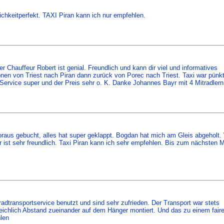
tlichkeitperfekt. TAXI Piran kann ich nur empfehlen.
er Chauffeur Robert ist genial. Freundlich und kann dir viel und informatives
nen von Triest nach Piran dann zurück von Porec nach Triest. Taxi war pünkt
Service super und der Preis sehr o. K. Danke Johannes Bayr mit 4 Mitradlern
oraus gebucht, alles hat super geklappt. Bogdan hat mich am Gleis abgeholt.
 ist sehr freundlich. Taxi Piran kann ich sehr empfehlen. Bis zum nächsten M
dtransportservice benutzt und sind sehr zufrieden. Der Transport war stets
reichlich Abstand zueinander auf dem Hänger montiert. Und das zu einem fair
hlen