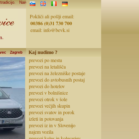
o. Naročite svoj prevoz in pridružite se številnim zadovoljnim strankam !
Pokliči ali pošlji email:
00386 (0)31 730 700
email:
info@bevk.si
n.
Kaj nudimo ?
vec
Zagreb
prevozi po mestu
prevozi na letališča
prevozi na železniške postaje
prevozi do avtobusnih postaj
prevozi do hotelov
prevozi v bolnišnice
prevozi otrok v šole
prevozi večjih skupin
prevozi svatov in porok
izleti in potovanja
prevozi iz in v Slovenijo
najem vozila
prevozi koles in kolesarjev