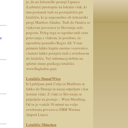
je, da na železniški postaji Lipnica
(Leibnitz) prestopite na lokalni vlak, ki
ima postanek tudi na postajališču pri
letališču, ki je neposredno ob železniški
progi Maribor–Gradec.
Tudi do Gradca so
vlakovne povezave iz Slovenije zelo
pogoste. Poleg tega so ugodne tudi cene
potovanja z vlakom, še posebno, če
er
uporabite ponudbo Regio AS. V tem
primeru lahko kupite enotno vozovnico,
s katero lahko potujete tudi z avtobusom
do letališča. Več informacij dobite na
spletni strani graškega letališča
www.flughafen-graz.
Letališče Dunaj/Wien
Iz Ljubljane prek Celja in Maribora se
lahko do Dunaja in nazaj odpeljete s kar
šestimi vlaki. Z vlaki iz Slovenije se
pripeljete na postajo – Wien Meidling.
Od tu je vsakih 30 minut na voljo
avtobusna povezava (ÖBB Wienna
Airport Lines).
Letališče München