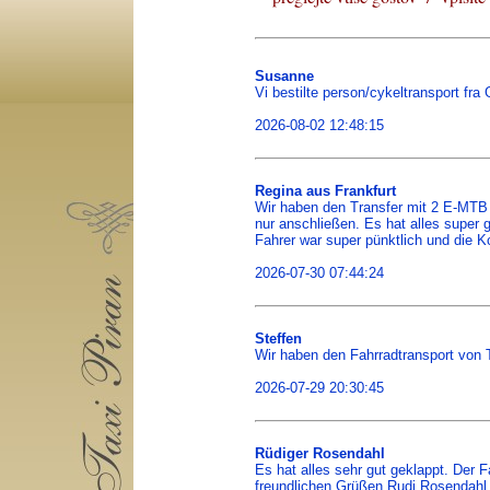
Susanne
Vi bestilte person/cykeltransport fra
2026-08-02 12:48:15
Regina aus Frankfurt
Wir haben den Transfer mit 2 E-MTB
nur anschließen. Es hat alles super 
Fahrer war super pünktlich und die 
2026-07-30 07:44:24
Steffen
Wir haben den Fahrradtransport von T
2026-07-29 20:30:45
Rüdiger Rosendahl
Es hat alles sehr gut geklappt. Der 
freundlichen Grüßen Rudi Rosendahl