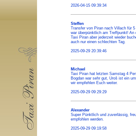
2026-04-15 09:39:34
Steffen
Transfer von Piran nach Villach fü
war überpünktlich am Treffpunkt! An 
Taxi Piran aber jederzeit wieder buc
auch nur einen schlechten Tag.
2025-09-29 20:39:46
Michael
Taxi Piran hat letzten Samstag 4 P
Bogdan war sehr gut, Uroš ist ein um
wir empfehlen Euch weiter.
2025-09-29 09:29:29
Alexander
Super Pünktlich und zuverlässig, freu
empfohlen werden.
2025-09-29 09:19:58